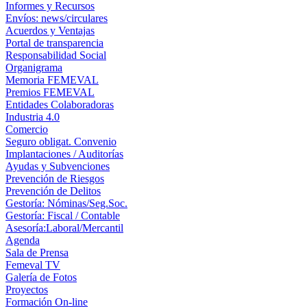
Informes y Recursos
Envíos: news/circulares
Acuerdos y Ventajas
Portal de transparencia
Responsabilidad Social
Organigrama
Memoria FEMEVAL
Premios FEMEVAL
Entidades Colaboradoras
Industria 4.0
Comercio
Seguro obligat. Convenio
Implantaciones / Auditorías
Ayudas y Subvenciones
Prevención de Riesgos
Prevención de Delitos
Gestoría: Nóminas/Seg.Soc.
Gestoría: Fiscal / Contable
Asesoría:Laboral/Mercantil
Agenda
Sala de Prensa
Femeval TV
Galería de Fotos
Proyectos
Formación On-line