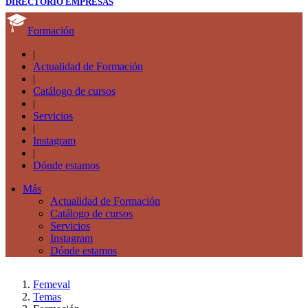
DIRECTORIO EMPRESAS
Formación
|
Actualidad de Formación
|
Catálogo de cursos
|
Servicios
|
Instagram
|
Dónde estamos
Más
Actualidad de Formación
Catálogo de cursos
Servicios
Instagram
Dónde estamos
Femeval
Temas